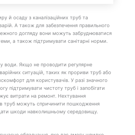
иру й осаду з каналізаційних труб та
аварій. А також для забезпечення правильного
алежного догляду вони можуть забруднюватися
теми, а також підтримувати санітарні норми.
у води. Якщо не проводити регулярне
варійних ситуацій, таких як прориви труб або
скомфорт для користувачів. У разі значного
огу підтримувати чистоту труб і запобігати
ижує витрати на ремонт. Нехтування
рив труб можуть спричинити пошкодження
авдати шкоди навколишньому середовищу.
 сучасне обладнання, яке дає змогу швидко