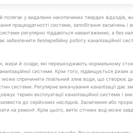
й полягає у видаленні накопичених твердих відходів, ж
мання працездатності системи, запобігання засмічень і 
і системи регулярно піддаються навантаженню, а без н
гає забезпечити безперебійну роботу каналізаційної сис
ди, жири й осади, які перешкоджають нормальному сток
налізаційної системи. Крім того, підвищується ризик а
ж може спричинити повільний злив води, що створює ди
тин системи. Регулярне викачування каналізації дає зм
вжує термін експлуатації каналізаційної системи і зн
ризвести до серйозних наслідків. Засмічення або про
рати на ремонт. Крім цього, витік стічних вод може з
залучають спеціалізовані служби. Вони використовують