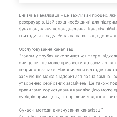
Викачка каналізації – це важливий процес, яки
резервуарів. Цей захід необхідний для підтри
функціонування водовідведення. Каналізаційн
і виходити з ладу. Викачка каналізації допома
Обслуговування каналізації
Згодом у трубах накопичуються тверді відхо
очищення, це може призвести до засмічення ка
неприємні запахи. Накопичення відходів тако
засмічення може знадобитися повна заміна час
утворенню серйозних засмічень. Це також подо
правилами користування каналізацією може п
сусідніх приміщень, створюючи додаткові вит
Сучасні методи викачування каналізації
Для ефективного очищення каналізації часто 