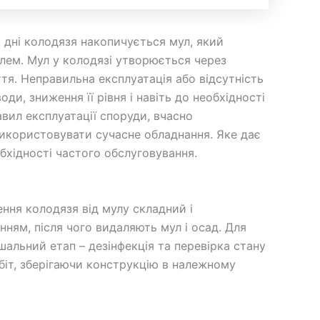
 дні колодязя накопичується мул, який
лем. Мул у колодязі утворюється через
ття. Неправильна експлуатація або відсутність
, зниження її рівня і навіть до необхідності
вил експлуатації споруди, вчасно
використовувати сучасне обладнання. Яке дає
хідності частого обслуговування.
ння колодязя від мулу складний і
ням, після чого видаляють мул і осад. Для
альний етап – дезінфекція та перевірка стану
обіт, зберігаючи конструкцію в належному