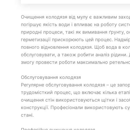
Очищення колодязя від мулу є важливим заход
погіршує якість води і впливає на роботу си
природні процеси, такі як вимивання ґрунту, о
герметизації прискорюють цей процес. Надмірн
повного відновлення колодязя. Щоб вода в ко
обслуговувати, а також робити аналіз рідини
змогу провести роботи максимально ретельно,
Обслуговування колодязя
Регулярне обслуговування колодязя – це запор
трудомісткий процес, що включає кілька етапі
очищення стін використовуються щітки і засоб
конструкції. Професіонали використовують суч
стані.
Професійне очищення колодязя