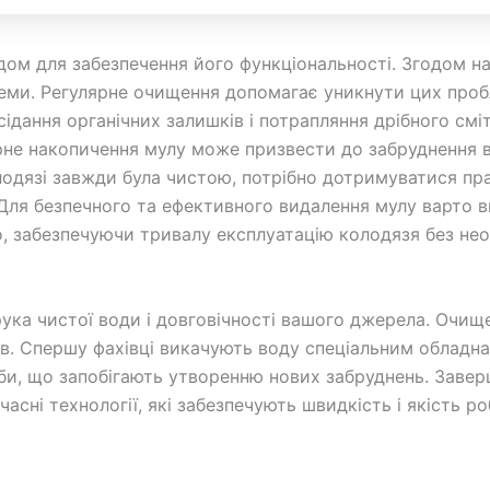
ом для забезпечення його функціональності. Згодом на
стеми. Регулярне очищення допомагає уникнути цих проб
сідання органічних залишків і потрапляння дрібного смі
е накопичення мулу може призвести до забруднення води
лодязі завжди була чистою, потрібно дотримуватися пра
. Для безпечного та ефективного видалення мулу варто 
 забезпечуючи тривалу експлуатацію колодязя без необ
ука чистої води і довговічності вашого джерела. Очище
в. Спершу фахівці викачують воду спеціальним обладнан
и, що запобігають утворенню нових забруднень. Заверш
асні технології, які забезпечують швидкість і якість р